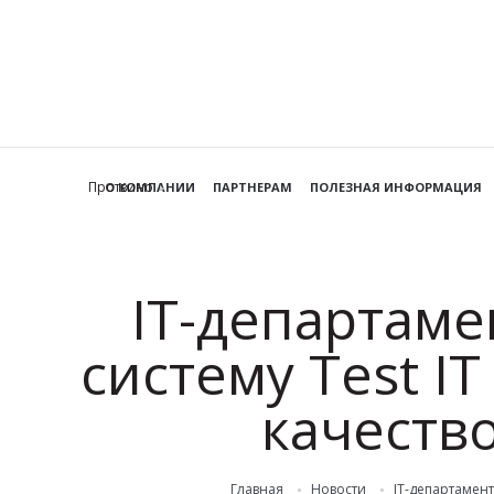
Протвино
О КОМПАНИИ
ПАРТНЕРАМ
ПОЛЕЗНАЯ ИНФОРМАЦИЯ
IT-департам
систему Test I
качеств
Главная
Новости
IT-департамен